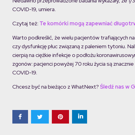
Niedawno przeprowadzone badania wykazały, że 1/3 
COVID-19, umiera.
Czytaj też:
Te komórki mogą zapewniać długotr
Warto podkreślić, że wielu pacjentów trafiających 
czy dysfunkcję płuc związaną z paleniem tytoniu. Nal
cierpią na ciężkie infekcje o podłożu koronawirusow
zgonów: pacjenci powyżej 70 roku życia są znacznie
COVID-19.
Chcesz być na bieżąco z WhatNext?
Śledź nas w 