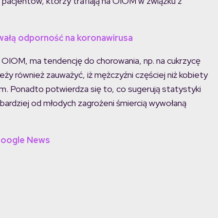
pacjentów, którzy trafiają na OIOM w związku z
wałą odporność na koronawirusa
na OIOM, ma tendencję do chorowania, np. na cukrzycę
eży również zauważyć, iż mężczyźni częściej niż kobiety
ym. Ponadto potwierdza się to, co sugerują statystyki
 bardziej od młodych zagrożeni śmiercią wywołaną
Google News