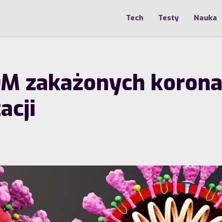
Tech
Testy
Nauka
IOM zakażonych koron
acji