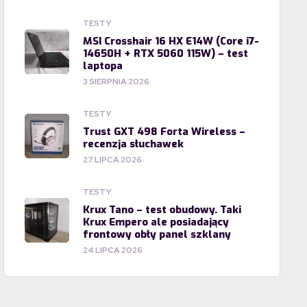
TESTY
MSI Crosshair 16 HX E14W (Core i7-
14650H + RTX 5060 115W) – test
laptopa
3 SIERPNIA 2026
TESTY
Trust GXT 498 Forta Wireless –
recenzja słuchawek
27 LIPCA 2026
TESTY
Krux Tano – test obudowy. Taki
Krux Empero ale posiadający
frontowy obły panel szklany
24 LIPCA 2026