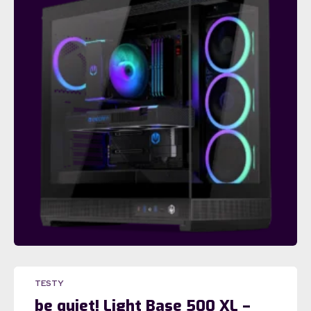
TESTY
be quiet! Light Base 500 XL –