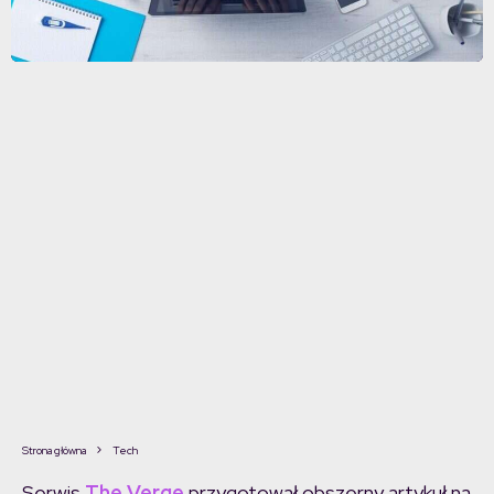
Strona główna
Tech
Serwis
The Verge
przygotował obszerny artykuł na