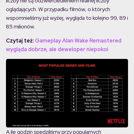
liczby nie są odzwierciedleniem realnej liczby
oglądających. W przypadku filmów, o których
wspomnieliśmy już wyżej, wygląda to kolejno 99, 89 i
85 milionów.
Czytaj też:
Gameplay Alan Wake Remastered
wygląda dobrze, ale deweloper niepokoi
A ile godzin spędziliśmy przy popularnych