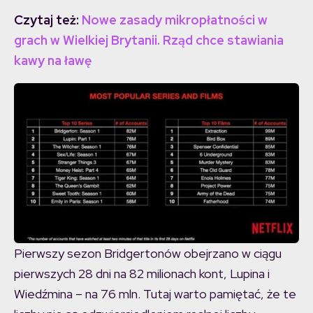
Czytaj też:
Nowe zasady mikropłatności w
grach w Wielkiej Brytanii. Rząd chce stawiania
kawy na ławę
Pierwszy sezon Bridgertonów obejrzano w ciągu
pierwszych 28 dni na 82 milionach kont, Lupina i
Wiedźmina – na 76 mln. Tutaj warto pamiętać, że te