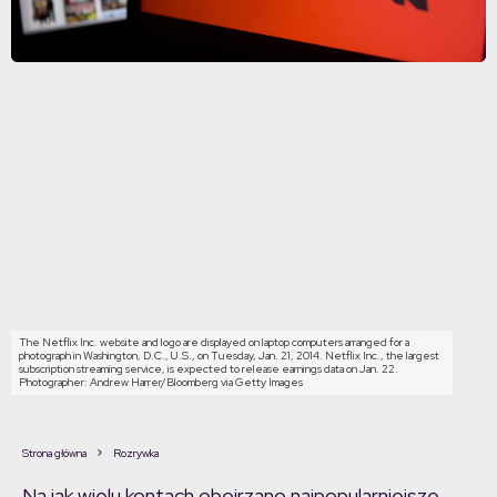
The Netflix Inc. website and logo are displayed on laptop computers arranged for a
photograph in Washington, D.C., U.S., on Tuesday, Jan. 21, 2014. Netflix Inc., the largest
subscription streaming service, is expected to release earnings data on Jan. 22.
Photographer: Andrew Harrer/Bloomberg via Getty Images
Strona główna
Rozrywka
Na jak wielu kontach obejrzano najpopularniejsze