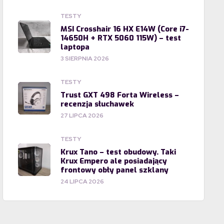
TESTY
MSI Crosshair 16 HX E14W (Core i7-
14650H + RTX 5060 115W) – test
laptopa
3 SIERPNIA 2026
TESTY
Trust GXT 498 Forta Wireless –
recenzja słuchawek
27 LIPCA 2026
TESTY
Krux Tano – test obudowy. Taki
Krux Empero ale posiadający
frontowy obły panel szklany
24 LIPCA 2026