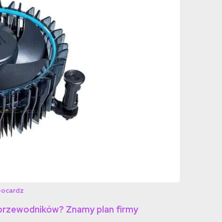
eocardz
ółprzewodników? Znamy plan firmy