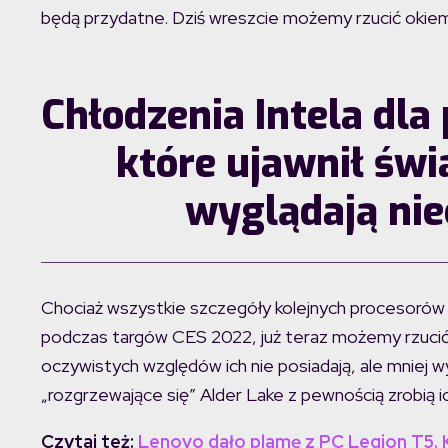
będą przydatne. Dziś wreszcie możemy rzucić okiem 
Chłodzenia Intela dla
które ujawnił św
wyglądają nie
Chociaż wszystkie szczegóły kolejnych procesorów I
podczas targów CES 2022, już teraz możemy rzucić 
oczywistych względów ich nie posiadają, ale mniej 
„rozgrzewające się” Alder Lake z pewnością zrobią i
Czytaj też:
Lenovo dało plamę z PC Legion T5.