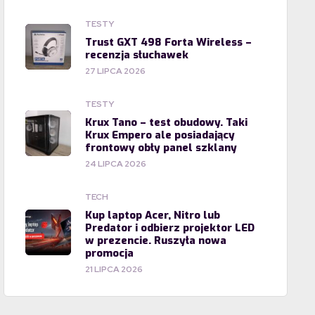
TESTY
Trust GXT 498 Forta Wireless –
recenzja słuchawek
27 LIPCA 2026
TESTY
Krux Tano – test obudowy. Taki
Krux Empero ale posiadający
frontowy obły panel szklany
24 LIPCA 2026
TECH
Kup laptop Acer, Nitro lub
Predator i odbierz projektor LED
w prezencie. Ruszyła nowa
promocja
21 LIPCA 2026