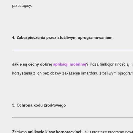
przestępcy.
4. Zabezpieczenia przez złośliwym oprogramowaniem
Jakie są cechy dobrej
aplikacji mobilnej
?
Poza funkcjonalnością i 
korzystania z ich bez obawy zakażenia smartfonu złośliwym oprogr
5. Ochrona kodu źródłowego
Zarówno
aplikacje klasy korporacyjnej
, jak i prostsze programy po