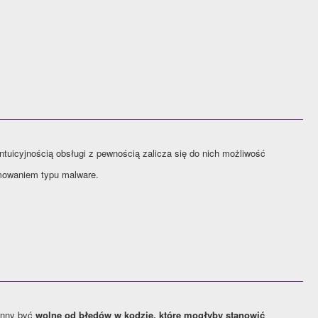
intuicyjnością obsługi z pewnością zalicza się do nich możliwość
amowaniem typu malware.
winny być
wolne od błędów w kodzie, które mogłyby stanowić