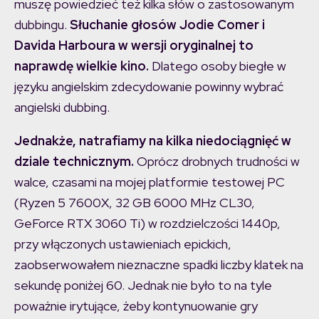
muszę powiedzieć też kilka słów o zastosowanym
dubbingu.
Słuchanie głosów Jodie Comer i
Davida Harboura w wersji oryginalnej to
naprawdę wielkie kino.
Dlatego osoby biegłe w
języku angielskim zdecydowanie powinny wybrać
angielski dubbing.
Jednakże, natrafiamy na kilka niedociągnięć w
dziale technicznym.
Oprócz drobnych trudności w
walce, czasami na mojej platformie testowej PC
(Ryzen 5 7600X, 32 GB 6000 MHz CL30,
GeForce RTX 3060 Ti) w rozdzielczości 1440p,
przy włączonych ustawieniach epickich,
zaobserwowałem nieznaczne spadki liczby klatek na
sekundę poniżej 60. Jednak nie było to na tyle
poważnie irytujące, żeby kontynuowanie gry