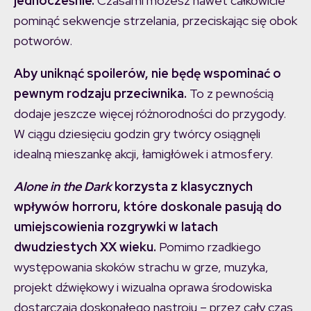
jednocześnie.
Czasami możesz nawet całkowicie
pominąć sekwencje strzelania, przeciskając się obok
potworów.
Aby uniknąć spoilerów, nie będę wspominać o
pewnym rodzaju przeciwnika.
To z pewnością
dodaje jeszcze więcej różnorodności do przygody.
W ciągu dziesięciu godzin gry twórcy osiągnęli
idealną mieszankę akcji, łamigłówek i atmosfery.
Alone in the Dark
korzysta z klasycznych
wpływów horroru, które doskonale pasują do
umiejscowienia rozgrywki w latach
dwudziestych XX wieku.
Pomimo rzadkiego
występowania skoków strachu w grze, muzyka,
projekt dźwiękowy i wizualna oprawa środowiska
dostarczają doskonałego nastroju – przez cały czas