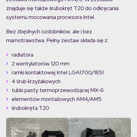
znajduje się także śrubokręt T20 do odkręcania
systemu mocowania procesora Intel.
Bez zbędnych ozdobników, ale i bez
marnotrawstwa. Pełny zestaw składa się z:
radiatora
2 wentylatorów 120 mm
ramki kontaktowej Intel LGA1700/1851
4 śrub krzyżakowych
tubki pasty termoprzewodzącej MX-6
elementów montażowych AM4/AM5
śrubokręta T20