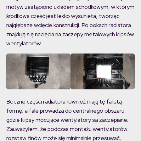
motyw zastąpiono układem schodkowym, w którym
środkowa część jest lekko wysunięta, tworząc
najgłębsze wcięcie konstrukcji. Po bokach radiatora
znajdują się nacięcia na zaczepy metalowych klipsów
wentylatorów.
Boczne części radiatora również mają tę falistą
formę, a fale prowadzą do centralnego obszaru,
gdzie klipsy mocujące wentylatory są zaczepiane.
Zauważyłem, że podczas montażu wentylatorów
rozstaw finów może się minimalnie przesuwać,