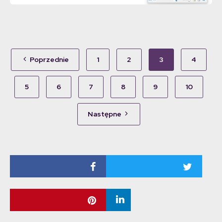
Poprzednie
1
2
3
4
5
6
7
8
9
10
Następne