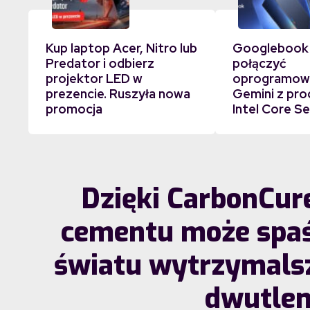
Kup laptop Acer, Nitro lub
Googlebook
Predator i odbierz
połączyć
projektor LED w
oprogramowa
prezencie. Ruszyła nowa
Gemini z pr
promocja
Intel Core Se
Dzięki CarbonCur
cementu może spaś
światu wytrzymalsz
dwutlen