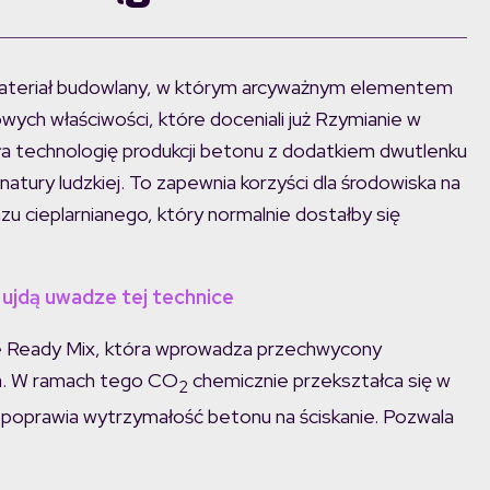
 materiał budowlany, w którym arcyważnym elementem
ych właściwości, które doceniali już Rzymianie w
a technologię produkcji betonu z dodatkiem dwutlenku
tury ludzkiej. To zapewnia korzyści dla środowiska na
 cieplarnianego, który normalnie dostałby się
 ujdą uwadze tej technice
e Ready Mix, która wprowadza przechwycony
a. W ramach tego CO
chemicznie przekształca się w
2
co poprawia wytrzymałość betonu na ściskanie. Pozwala