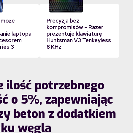
 może
Precyzja bez
kompromisów – Razer
nie laptopa
prezentuje klawiaturę
ocesorem
Huntsman V3 Tenkeyless
ries 3
8 KHz
e ilość potrzebnego
ć o 5%, zapewniając
y beton z dodatkiem
ku węgla