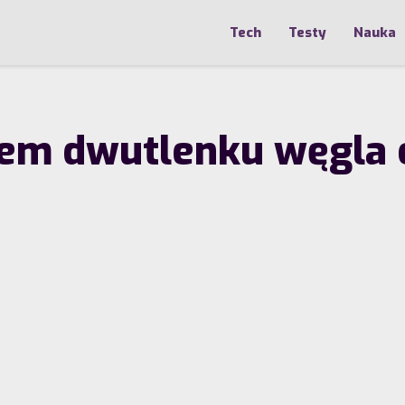
Tech
Testy
Nauka
iem dwutlenku węgla