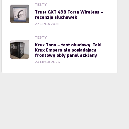
TESTY
Trust GXT 498 Forta Wireless –
recenzja słuchawek
27 LIPCA 2026
TESTY
Krux Tano – test obudowy. Taki
Krux Empero ale posiadający
frontowy obły panel szklany
24 LIPCA 2026