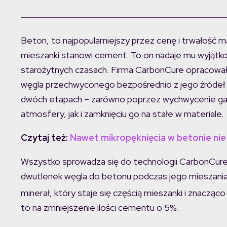
Beton, to najpopularniejszy przez cenę i trwałość
mieszanki stanowi cement. To on nadaje mu wyjątkow
starożytnych czasach. Firma CarbonCure opracował
węgla przechwyconego bezpośrednio z jego źródeł na
dwóch etapach – zarówno poprzez wychwycenie gazu
atmosfery, jak i zamknięciu go na stałe w materiale.
Czytaj też:
Nawet mikropęknięcia w betonie nie
Wszystko sprowadza się do technologii CarbonCur
dwutlenek węgla do betonu podczas jego mieszani
minerał, który staje się częścią mieszanki i znaczą
to na zmniejszenie ilości cementu o 5%.