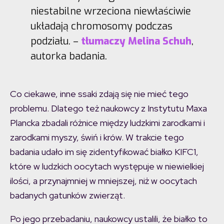
niestabilne wrzeciona niewłaściwie
układają chromosomy podczas
podziału. –
tłumaczy Melina Schuh
,
autorka badania.
Co ciekawe, inne ssaki zdają się nie mieć tego
problemu. Dlatego też naukowcy z Instytutu Maxa
Plancka zbadali różnice między ludzkimi zarodkami i
zarodkami myszy, świń i krów. W trakcie tego
badania udało im się zidentyfikować białko KIFC1,
które w ludzkich oocytach występuje w niewielkiej
ilości, a przynajmniej w mniejszej, niż w oocytach
badanych gatunków zwierząt.
Po jego przebadaniu, naukowcy ustalili, że białko to