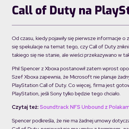
Call of Duty na PlayS
Od czasu, kiedy pojawiły się pierwsze informacje o 
się spekulacje na temat tego, czy Call of Duty znikn
takiego się nie stanie, ale wieści przekazywano w t
Phil Spencer z Xboxa postanowił zatem wprost opow
Szef Xboxa zapewnia, że Microsoft nie planuje żadn
PlayStation Call of Duty. Co więcej, firma jest go
PlayStation, jeśli Sony tylko będzie tego chciało.
Czytaj też:
Soundtrack NFS Unbound z Polakam
Spencer podkreśla, że nie ma żadnej umowy dotyczą
Call of Duty, ponieważ nie ma umów z terminem „na