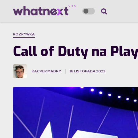
ROZRYWKA
Call of Duty na Pla
KACPER MĄDRY
16 LISTOPADA 2022
·