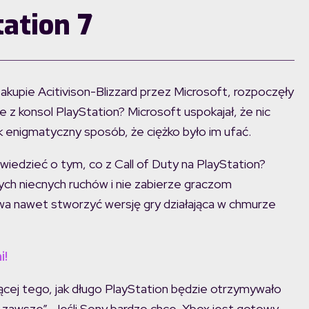
tation 7
zakupie Acitivison-Blizzard przez Microsoft, rozpoczęły
ie z konsol PlayStation? Microsoft uspokajał, że nic
ak enigmatyczny sposób, że ciężko było im ufać.
iedzieć o tym, co z Call of Duty na PlayStation?
ych niecnych ruchów i nie zabierze graczom
towa nawet stworzyć wersję gry działająca w chmurze
i!
cej tego, jak długo PlayStation będzie otrzymywało
 zawsze”. Jeśli Sony bardzo chce, Xbox jest gotowy