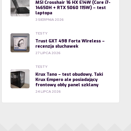
MSI Crosshair 16 HX E14W (Core i7-
14650H + RTX 5060 115W) – test
laptopa
3 SIERPNIA 2026
TESTY
Trust GXT 498 Forta Wireless –
recenzja słuchawek
27 LIPCA 2026
TESTY
Krux Tano – test obudowy. Taki
Krux Empero ale posiadający
frontowy obły panel szklany
24 LIPCA 2026