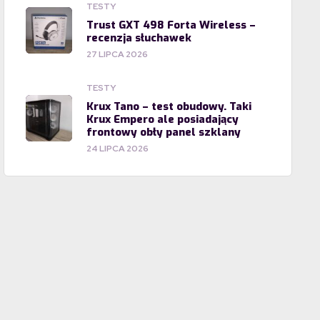
TESTY
Trust GXT 498 Forta Wireless –
recenzja słuchawek
27 LIPCA 2026
TESTY
Krux Tano – test obudowy. Taki
Krux Empero ale posiadający
frontowy obły panel szklany
24 LIPCA 2026