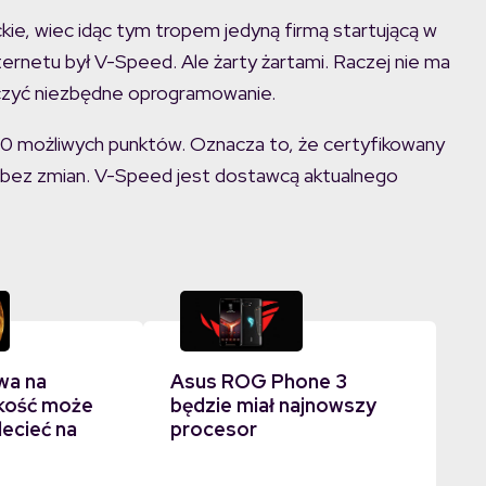
, wiec idąc tym tropem jedyną firmą startującą w
rnetu był V-Speed. Ale żarty żartami. Raczej nie ma
arczyć niezbędne oprogramowanie.
50 możliwych punktów. Oznacza to, że certyfikowany
 bez zmian. V-Speed jest dostawcą aktualnego
wa na
Asus ROG Phone 3
kość może
będzie miał najnowszy
lecieć na
procesor