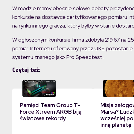
W modzie mamy obecnie solowe debaty prezydenckie
konkursie na dostawcę certyfikowanego pomiaru Inte
na rynku innego gracza, który byłby w stanie dost
W ogłoszonym konkursie firma zdobyła 219,67 na 2
pomiar Internetu oferowany przez UKE pozostanie
systemu znanego jako Pro Speedtest.
Czytaj też:
Pamięci Team Group T-
Misja załogo
Force Xtreem ARGB biją
Marsa? Ludz
światowe rekordy
wcześniej po
inną planetę