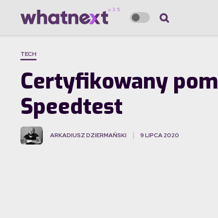
TECH
Certyfikowany pomi
Speedtest
ARKADIUSZ DZIERMAŃSKI
9 LIPCA 2020
·