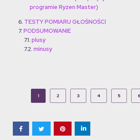
programie Ryzen Master)
TESTY POMIARU GŁOŚNOŚCI
PODSUMOWANIE
plusy
minusy
1
2
3
4
5