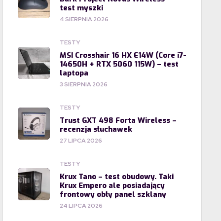
test myszki
4 SIERPNIA 2026
TESTY
MSI Crosshair 16 HX E14W (Core i7-
14650H + RTX 5060 115W) – test
laptopa
3 SIERPNIA 2026
TESTY
Trust GXT 498 Forta Wireless –
recenzja słuchawek
27 LIPCA 2026
TESTY
Krux Tano – test obudowy. Taki
Krux Empero ale posiadający
frontowy obły panel szklany
24 LIPCA 2026