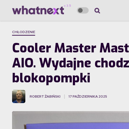
CHŁODZENIE
Cooler Master Maste
AIO. Wydajne chodz
blokopompki
ROBERT ŻABIŃSKI
17 PAŹDZIERNIKA 2025
·