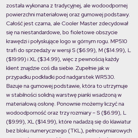
została wykonana z tradycyjnej, ale wodoodpornej
powierzchni materiałowej oraz gumowej podstawy.
Całość jest czarna, ale Cooler Master zdecydował
się na niestandardowe, bo fioletowe obszycie
krawędzi i połyskujące logo w górnym rogu. MP510
trafi do sprzedaży w wersji S ($6.99), M ($14.99), L
($19.99) i XL ($34.99), więc z pewnością każdy
klient znajdzie coś dla siebie. Zupełnie jak w
przypadku podkładki pod nadgarstek WR530.
Bazuje na gumowej podstawie, która to utrzymuje
w stabilności solidną warstwę pianki wsadzoną w
materiałową osłonę. Ponownie możemy liczyć na
wodoodporność oraz trzy rozmiary – S ($6.99), L
($9.99), XL ($14.99), które nadadzą się do klawiatur
bez bloku numerycznego (TKL), pełnowymiarowych