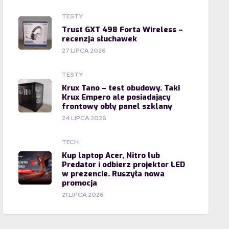
TESTY
Trust GXT 498 Forta Wireless –
recenzja słuchawek
27 LIPCA 2026
TESTY
Krux Tano – test obudowy. Taki
Krux Empero ale posiadający
frontowy obły panel szklany
24 LIPCA 2026
TECH
Kup laptop Acer, Nitro lub
Predator i odbierz projektor LED
w prezencie. Ruszyła nowa
promocja
21 LIPCA 2026