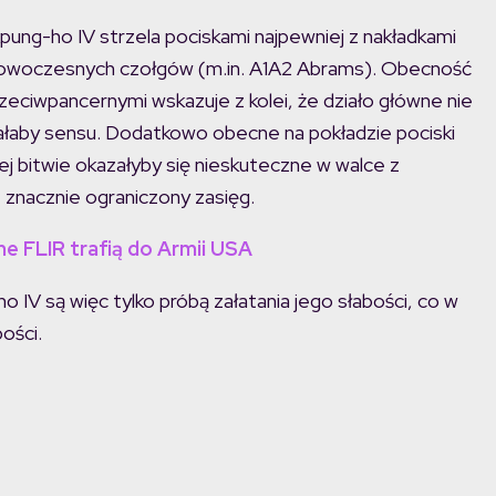
pung-ho IV strzela pociskami najpewniej z nakładkami
u nowoczesnych czołgów (m.in. A1A2 Abrams). Obecność
zeciwpancernymi wskazuje z kolei, że działo główne nie
miałaby sensu. Dodatkowo obecne na pokładzie pociski
j bitwie okazałyby się nieskuteczne w walce z
 znacznie ograniczony zasięg.
e FLIR trafią do Armii USA
 IV są więc tylko próbą załatania jego słabości, co w
ości.