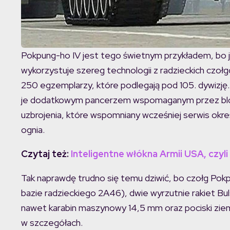
Pokpung-ho IV jest tego świetnym przykładem, bo 
wykorzystuje szereg technologii z radzieckich czo
250 egzemplarzy, które podlegają pod 105. dywizję.
je dodatkowym pancerzem wspomaganym przez blok
uzbrojenia, które wspomniany wcześniej serwis okre
ognia.
Czytaj też:
Inteligentne włókna Armii USA, czy
Tak naprawdę trudno się temu dziwić, bo czołg Pok
bazie radzieckiego 2A46), dwie wyrzutnie rakiet Bu
nawet karabin maszynowy 14,5 mm oraz pociski ziemia
w szczegółach.