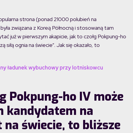
opularna strona (ponad 21000 polubień na
y była związana z Koreą Północną i stosowaną tam
tać już w pierwszym akapicie, jak to czołg Pokpung-ho
ą siłą ognia na świecie”. Jak się okazało, to
y ładunek wybuchowy przy lotniskowcu
ołg Pokpung-ho IV może
m kandydatem na
 na świecie, to bliższe