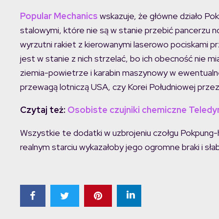
Popular Mechanics
wskazuje, że główne działo Pok
stalowymi, które nie są w stanie przebić pancerz
wyrzutni rakiet z kierowanymi laserowo pociskami pr
jest w stanie z nich strzelać, bo ich obecność nie 
ziemia-powietrze i karabin maszynowy w ewentualne
przewagą lotniczą USA, czy Korei Południowej przez
Czytaj też:
Osobiste czujniki chemiczne Teledyn
Wszystkie te dodatki w uzbrojeniu czołgu Pokpung-ho
realnym starciu wykazałoby jego ogromne braki i słab