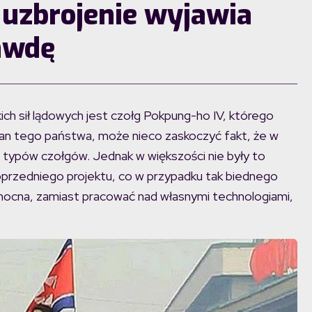
o uzbrojenie wyjawia
awdę
h sił lądowych jest czołg Pokpung-ho IV, którego
tan tego państwa, może nieco zaskoczyć fakt, że w
1 typów czołgów. Jednak w większości nie były to
poprzedniego projektu, co w przypadku tak biednego
łnocna, zamiast pracować nad własnymi technologiami,