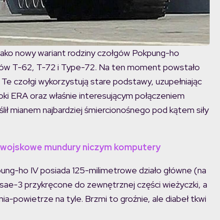
jako nowy wariant rodziny czołgów Pokpung-ho
łgów T-62, T-72 i Type-72. Na ten moment powstało
 Te czołgi wykorzystują stare podstawy, uzupełniając
i ERA oraz właśnie interesującym połączeniem
ślił mianem najbardziej śmiercionośnego pod kątem siły
li wojskowe mundury niczym komputery
pung-ho IV posiada 125-milimetrowe działo główne (na
lsae-3 przykręcone do zewnętrznej części wieżyczki, a
-powietrze na tyle. Brzmi to groźnie, ale diabeł tkwi