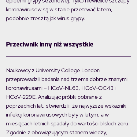
epidemii grypy sezonowej. Tylko niewielkie szczepy
koronawirusów są w stanie przetrwać latem,
podobnie zresztą jak wirus grypy.
Przeciwnik inny niż wszystkie
Naukowcy z University College London
przeprowadzili badania nad trzema dobrze znanymi
koronawirusami – HCoV-NL63, HCoV-OC43 i
HCoV-229E. Analizując próbki pobrane z
poprzednich lat, stwierdzili, że najwyższe wskaźniki
infekcji koronawirusowych były w lutym, a w
miesiącach letnich spadały do wartości bliskich zeru.
Zgodnie z obowiązującym stanem wiedzy,