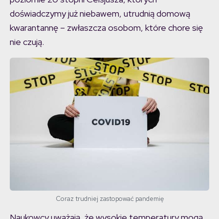
doświadczymy już niebawem, utrudnią domową
kwarantannę – zwłaszcza osobom, które chore się
nie czują.
Coraz trudniej zastopować pandemię
Naukowcy uważają, że wysokie temperatury mogą