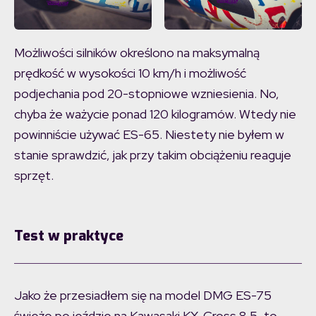
Możliwości silników określono na maksymalną
prędkość w wysokości 10 km/h i możliwość
podjechania pod 20-stopniowe wzniesienia. No,
chyba że ważycie ponad 120 kilogramów. Wtedy nie
powinniście używać ES-65. Niestety nie byłem w
stanie sprawdzić, jak przy takim obciążeniu reaguje
sprzęt.
Test w praktyce
Jako że przesiadłem się na model DMG ES-75
świeżo po jeździe na Kawasaki KX-Cross 8.5, to