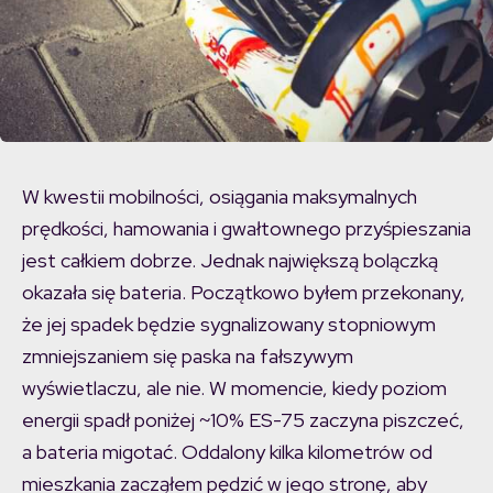
W kwestii mobilności, osiągania maksymalnych
prędkości, hamowania i gwałtownego przyśpieszania
jest całkiem dobrze. Jednak największą bolączką
okazała się bateria. Początkowo byłem przekonany,
że jej spadek będzie sygnalizowany stopniowym
zmniejszaniem się paska na fałszywym
wyświetlaczu, ale nie. W momencie, kiedy poziom
energii spadł poniżej ~10% ES-75 zaczyna piszczeć,
a bateria migotać. Oddalony kilka kilometrów od
mieszkania zacząłem pędzić w jego stronę, aby