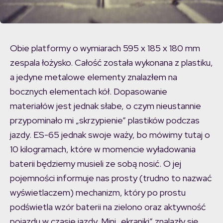
Obie platformy o wymiarach 595 x 185 x 180 mm
zespala łożysko. Całość została wykonana z plastiku,
a jedyne metalowe elementy znalazłem na
bocznych elementach kół. Dopasowanie
materiałów jest jednak słabe, o czym nieustannie
przypominało mi „skrzypienie” plastików podczas
jazdy. ES-65 jednak swoje waży, bo mówimy tutaj o
10 kilogramach, które w momencie wyładowania
baterii będziemy musieli ze sobą nosić. O jej
pojemności informuje nas prosty (trudno to nazwać
wyświetlaczem) mechanizm, który po prostu
podświetla wzór baterii na zielono oraz aktywność
pojazdu w czasie jazdy. Mini „ekraniki” znalazły się