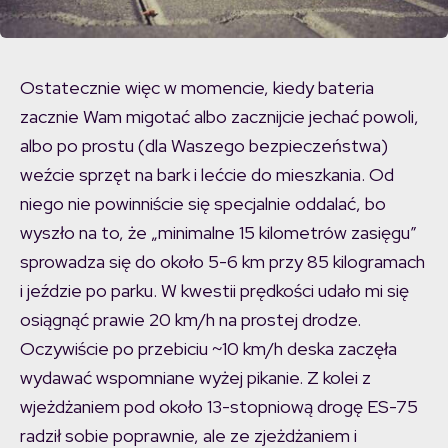
Ostatecznie więc w momencie, kiedy bateria
zacznie Wam migotać albo zacznijcie jechać powoli,
albo po prostu (dla Waszego bezpieczeństwa)
weźcie sprzęt na bark i lećcie do mieszkania. Od
niego nie powinniście się specjalnie oddalać, bo
wyszło na to, że „minimalne 15 kilometrów zasięgu”
sprowadza się do około 5-6 km przy 85 kilogramach
i jeździe po parku. W kwestii prędkości udało mi się
osiągnąć prawie 20 km/h na prostej drodze.
Oczywiście po przebiciu ~10 km/h deska zaczęła
wydawać wspomniane wyżej pikanie. Z kolei z
wjeżdżaniem pod około 13-stopniową drogę ES-75
radził sobie poprawnie, ale ze zjeżdżaniem i