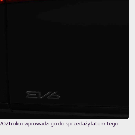
2021 roku i wprowadzi go do sprzedaży latem tego