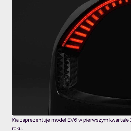
Kia zaprezentuje model EV6 w pierwszym kwartale 
roku.