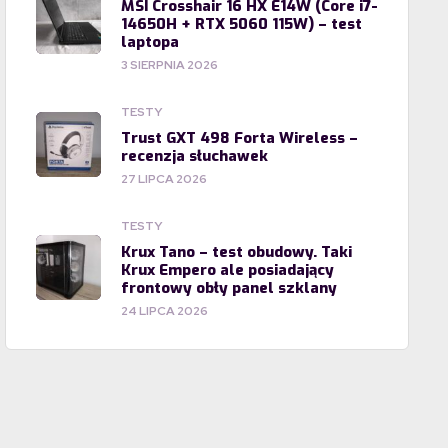
MSI Crosshair 16 HX E14W (Core i7-
14650H + RTX 5060 115W) – test
laptopa
3 SIERPNIA 2026
TESTY
Trust GXT 498 Forta Wireless –
recenzja słuchawek
27 LIPCA 2026
TESTY
Krux Tano – test obudowy. Taki
Krux Empero ale posiadający
frontowy obły panel szklany
24 LIPCA 2026