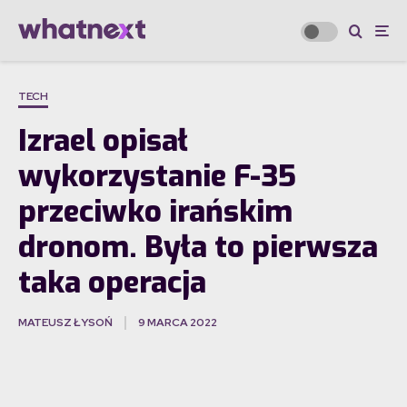
TECH
Izrael opisał
wykorzystanie F-35
przeciwko irańskim
dronom. Była to pierwsza
taka operacja
MATEUSZ ŁYSOŃ
9 MARCA 2022
·