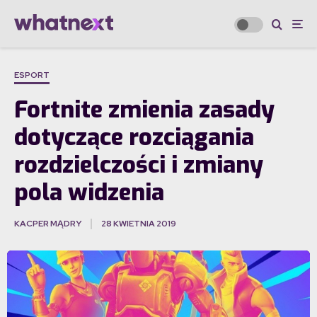
ESPORT
Fortnite zmienia zasady
dotyczące rozciągania
rozdzielczości i zmiany
pola widzenia
KACPER MĄDRY
28 KWIETNIA 2019
·