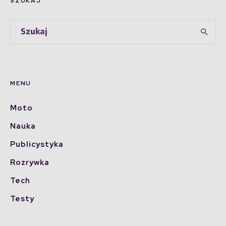
SZUKAJ
MENU
Moto
Nauka
Publicystyka
Rozrywka
Tech
Testy