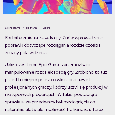
Strona główna
Rozrywka
Esport
Fortnite zmienia zasady gry. Znów wprowadzono
poprawki dotyczące rozciągania rozdzielczości i
zmiany pola widzenia.
Jakiś czas temu Epic Games uniemożliwiło
manipulowanie rozdzielczością gry. Zrobiono to tuż
przed turniejem przez co wkurzono nawet
profesjonalnych graczy, którzy uczyli się produkcji w
nietypowych proporcjach. W takiej postaci gra
sprawiała, że przeciwnicy byli rozciągnięciu co
naturalnie ułatwiało możliwość trafienia ich. Teraz