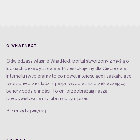
O WHATNEXT
Odwiedzasz właśnie WhatNext, portal stworzony z myślą o
ludziach ciekawych świata. Przeszukujemy dla Ciebie świat
Internetu i wybieramy to co nowe, interesujące i zaskakujące,
tworzone przez ludzi z pasją i wyobraźnią przekraczającą
bariery codzienności. To oni przeobrażają naszą
rzeczywistość, a my lubimy o tym pisać.
Przeczytaj więcej