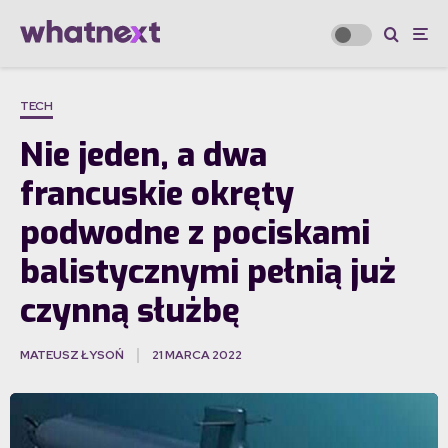
TECH
Nie jeden, a dwa
francuskie okręty
podwodne z pociskami
balistycznymi pełnią już
czynną służbę
MATEUSZ ŁYSOŃ
21 MARCA 2022
·