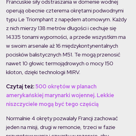
Francuskie siły odstraszania w domenie wodnej
operują obecnie czterema okrętami podwodnymi
typu Le Triomphant z napędem atomowym. Każdy
z nich mierzy 138 metrów długości i cechuje się
14335 tonami wyporności, a przede wszystkim ma
w swoim arsenale aż 16 międzykontynentalnych
pocisków balistycznych M51. Te mogą przenosić
nawet 10 głowic termojądrowych o mocy 150
kiloton, dzięki technologii MIRV.
Czytaj też:
500 okrętów w planach
amerykańskiej marynarki wojennej. Lekkie
niszczyciele mogą być tego częścią
Normalnie 4 okręty pozwalały Francji zachować
jeden na misji, drugi w remoncie, trzeci w fazie
przygotowywania i czwarty w rezerwie, aby