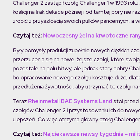
Challenger 2 zastąpił czołg Challenger 1 w 1993 roku
koalicji na Irak dekadę później i od tamtej pory nie 
zrobić z przyszłością swoich pułków pancernych, a w
Czytaj też:
Nowoczesny żel na krwotoczne ran
Były pomysły produkcji zupełnie nowych ciężkich cz
przerzucenia się na nowe lżejsze czołgi, które swo
pozostałe na polu bitwy, ale jednak stary dobry Cha
bo opracowanie nowego czołgu kosztuje dużo, dlate
przedłużenia żywotności, aby utrzymać te czołgi na 
Teraz
Rheinmetall BAE Systems Land
stoi przed
czołgów Challenger 2 i przystosowaniu ich do nowyc
ulepszeń. Co więc otrzyma główny czołg Challenger
Czytaj też:
Najciekawsze newsy tygodnia – milit