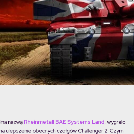
ełną nazwą
Rheinmetall BAE Systems Land
, wygrało
 na ulepszenie obecnych czołgów Challenger 2. Czym