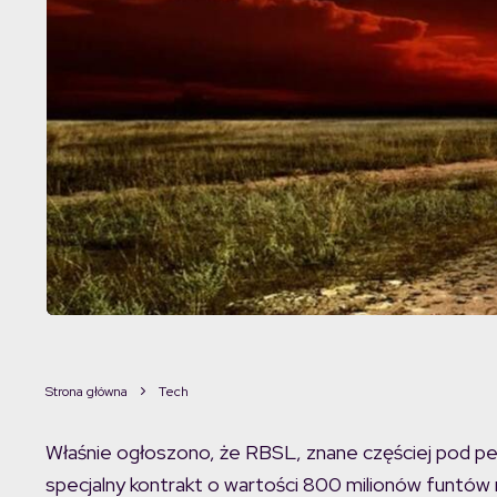
Strona główna
Tech
Właśnie ogłoszono, że RBSL, znane częściej pod p
specjalny kontrakt o wartości 800 milionów funtów