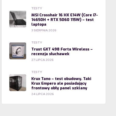
TESTY
MSI Crosshair 16 HX E14W (Core i7-
14650H + RTX 5060 115W) – test
laptopa
3 SIERPNIA 2026
TESTY
Trust GXT 498 Forta Wireless –
recenzja słuchawek
27 LIPCA 2026
TESTY
Krux Tano – test obudowy. Taki
Krux Empero ale posiadający
frontowy obły panel szklany
24 LIPCA 2026