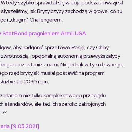
. Wtedy szybko sprawdził się w boju podczas inwazji sił
raz słyszeliśmy, jak Brytyjczycy zachodzą w głowę, co tu
ięc i „drugim” Challengerem.
y StatBond pragnieniem Armii USA
ołgów, aby nadgonić sprzętowo Rosję, czy Chiny,
ją zwrotnością i opcjonalną autonomią przewyższałyby
llenger pozostanie z nami. Nic jednak w tym dziwnego,
go rząd brytyjski musiał postawić na program
służbie do 2030 roku.
 zadaniem nie tylko kompleksowego przeglądu
h standardów, ale też ich szeroko zakrojonych
 3?
aria [9.05.2021]