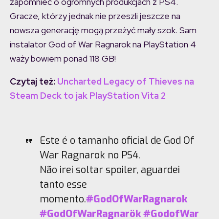
zapomnieć o ogromnych produkcjach z PS4.
Gracze, którzy jednak nie przeszli jeszcze na
nowsza generację mogą przeżyć mały szok. Sam
instalator God of War Ragnarok na PlayStation 4
waży bowiem ponad 118 GB!
Czytaj też:
Uncharted Legacy of Thieves na
Steam Deck to jak PlayStation Vita 2
Este é o tamanho oficial de God Of
War Ragnarok no PS4.
Não irei soltar spoiler, aguardei
tanto esse
momento.
#GodOfWarRagnarok
#GodOfWarRagnarök
#GodofWar