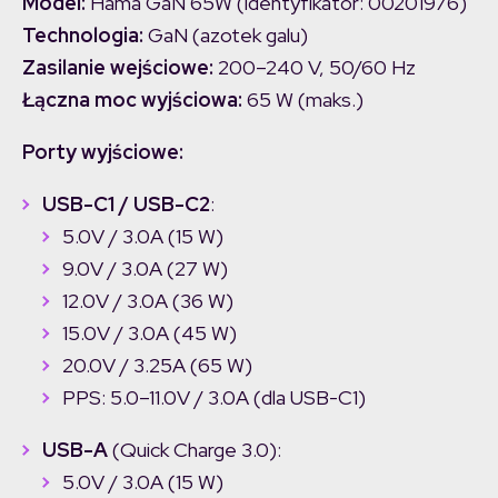
Model:
Hama GaN 65W (identyfikator: 00201976)
Technologia:
GaN (azotek galu)
Zasilanie wejściowe:
200–240 V, 50/60 Hz
Łączna moc wyjściowa:
65 W (maks.)
Porty wyjściowe:
USB-C1 / USB-C2
:
5.0V / 3.0A (15 W)
9.0V / 3.0A (27 W)
12.0V / 3.0A (36 W)
15.0V / 3.0A (45 W)
20.0V / 3.25A (65 W)
PPS: 5.0–11.0V / 3.0A (dla USB-C1)
USB-A
(Quick Charge 3.0):
5.0V / 3.0A (15 W)