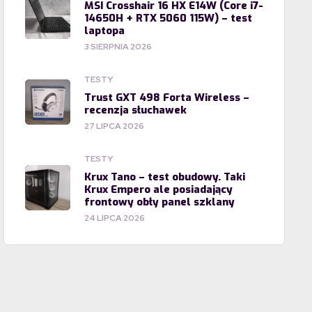
MSI Crosshair 16 HX E14W (Core i7-
14650H + RTX 5060 115W) – test
laptopa
3 SIERPNIA 2026
TESTY
Trust GXT 498 Forta Wireless –
recenzja słuchawek
27 LIPCA 2026
TESTY
Krux Tano – test obudowy. Taki
Krux Empero ale posiadający
frontowy obły panel szklany
24 LIPCA 2026