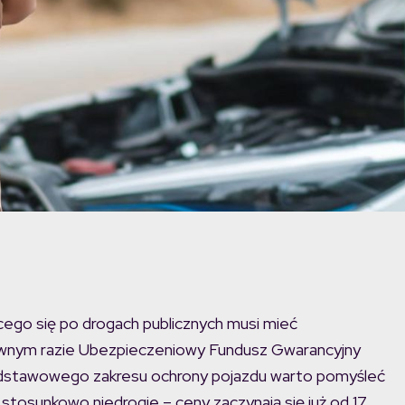
ego się po drogach publicznych musi mieć
ciwnym razie Ubezpieczeniowy Fundusz Gwarancyjny
podstawowego zakresu ochrony pojazdu warto pomyśleć
tosunkowo niedrogie – ceny zaczynają się już od 17