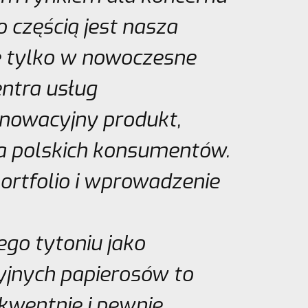
o częścią jest nasza
e tylko w nowoczesne
entra usług
nnowacyjny produkt,
ia polskich konsumentów.
ortfolio i wprowadzenie
ego tytoniu jako
yjnych papierosów to
kwentnie i pewnie