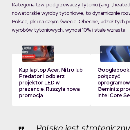
Kategoria tzw. podgrzewaczy tytoniu (ang. „heated t
nowatorskie wyroby tytoniowe, to dynamicznie rozw
Polsce, jak i na całym świecie. Obecnie, udział tych
wyrobów tytoniowych, wynosi 10% i stale wzrasta.
Kup laptop Acer, Nitro lub
Googlebook
Predator i odbierz
połączyć
projektor LED w
oprogramowa
prezencie. Ruszyła nowa
Gemini z pr
promocja
Intel Core Se
Polska jest strategicz