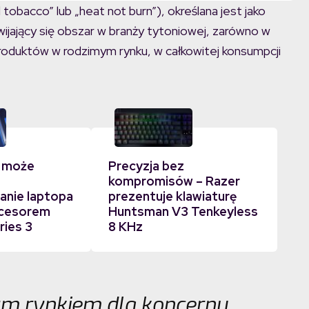
obacco” lub „heat not burn”), określana jest jako
ijający się obszar w branży tytoniowej, zarówno w
 produktów w rodzimym rynku, w całkowitej konsumpcji
 może
Precyzja bez
kompromisów – Razer
nie laptopa
prezentuje klawiaturę
ocesorem
Huntsman V3 Tenkeyless
ries 3
8 KHz
nym rynkiem dla koncernu