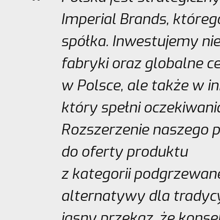
Imperial Brands, któreg
spółka. Inwestujemy ni
fabryki oraz globalne c
w Polsce, ale także w i
który spełni oczekiwan
Rozszerzenie naszego p
do oferty produktu
z kategorii podgrzewan
alternatywy dla tradyc
jasny przekaz, że konse