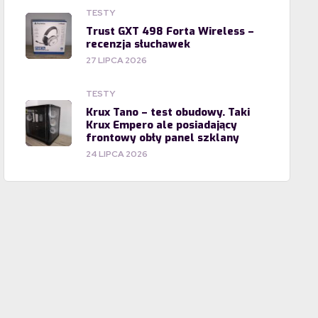
TESTY
Trust GXT 498 Forta Wireless –
recenzja słuchawek
27 LIPCA 2026
TESTY
Krux Tano – test obudowy. Taki
Krux Empero ale posiadający
frontowy obły panel szklany
24 LIPCA 2026