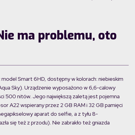
Nie ma problemu, oto
ć model Smart 6HD, dostępny w kolorach: niebieskim
 (Aqua Sky). Urządzenie wyposażono w 6,6-calowy
ści 500 nitów. Jego największą zaletą jest pojemna
sor A22 wspierany przez 2 GB RAM i 32 GB pamięci
apikselowy aparat do selfie, a z tyłu 8-
ła się też z przodu). Nie zabrakło też gniazda