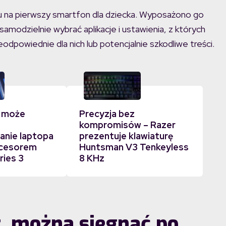
na pierwszy smartfon dla dziecka. Wyposażono go
modzielnie wybrać aplikacje i ustawienia, z których
odpowiednie dla nich lub potencjalnie szkodliwe treści.
 może
Precyzja bez
kompromisów – Razer
nie laptopa
prezentuje klawiaturę
ocesorem
Huntsman V3 Tenkeyless
ries 3
8 KHz
, można sięgnąć po