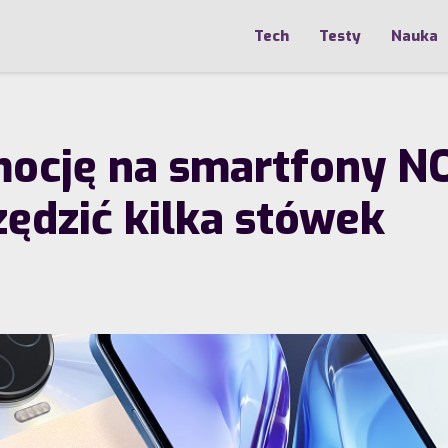
Tech
Testy
Nauka
omocję na smartfony N
ędzić kilka stówek