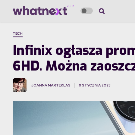
TECH
Infinix ogłasza pr
6HD. Można zaoszcz
JOANNA MARTEKLAS
9 STYCZNIA 2023
·