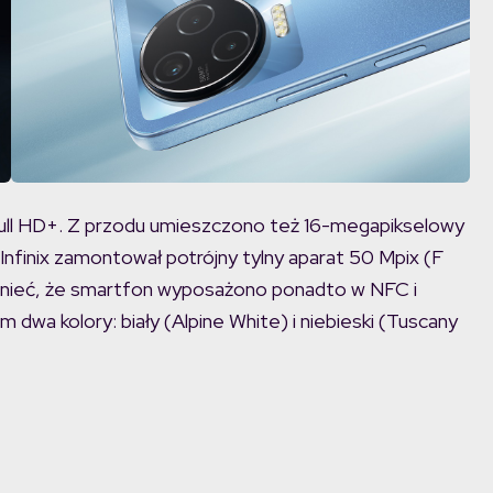
ull HD+. Z przodu umieszczono też 16-megapikselowy
 Infinix zamontował potrójny tylny aparat 50 Mpix (F
mnieć, że smartfon wyposażono ponadto w NFC i
dwa kolory: biały (Alpine White) i niebieski (Tuscany