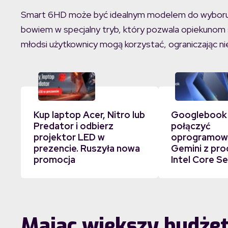
Smart 6HD może być idealnym modelem do wyboru 
bowiem w specjalny tryb, który pozwala opiekunom sa
młodsi użytkownicy mogą korzystać, ograniczając nie
Kup laptop Acer, Nitro lub
Googlebook
Predator i odbierz
połączyć
projektor LED w
oprogramowa
prezencie. Ruszyła nowa
Gemini z pr
promocja
Intel Core Se
Mając większy budżet