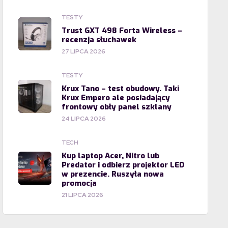
TESTY
Trust GXT 498 Forta Wireless –
recenzja słuchawek
27 LIPCA 2026
TESTY
Krux Tano – test obudowy. Taki
Krux Empero ale posiadający
frontowy obły panel szklany
24 LIPCA 2026
TECH
Kup laptop Acer, Nitro lub
Predator i odbierz projektor LED
w prezencie. Ruszyła nowa
promocja
21 LIPCA 2026