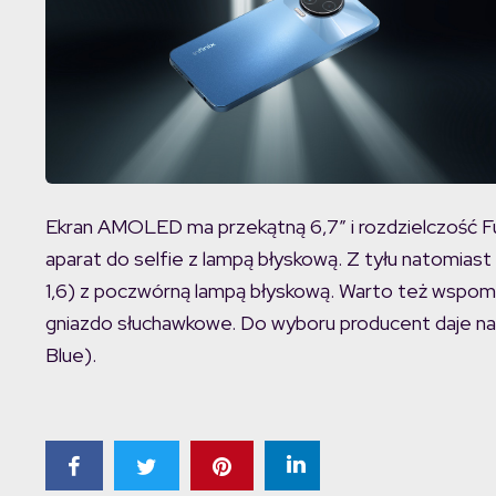
Ekran AMOLED ma przekątną 6,7″ i rozdzielczość F
aparat do selfie z lampą błyskową. Z tyłu natomiast
1,6) z poczwórną lampą błyskową. Warto też wspo
gniazdo słuchawkowe. Do wyboru producent daje nam 
Blue).