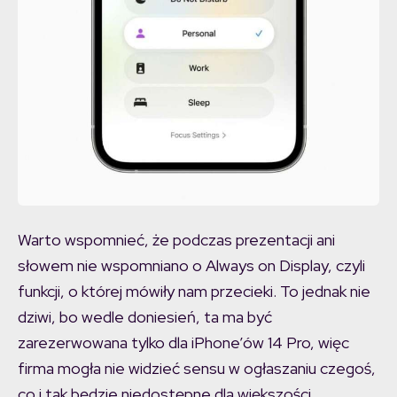
Warto wspomnieć, że podczas prezentacji ani
słowem nie wspomniano o Always on Display, czyli
funkcji, o której mówiły nam przecieki. To jednak nie
dziwi, bo wedle doniesień, ta ma być
zarezerwowana tylko dla iPhone’ów 14 Pro, więc
firma mogła nie widzieć sensu w ogłaszaniu czegoś,
co i tak będzie niedostępne dla większości.