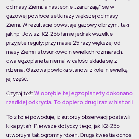
od masy Ziemi, a następnie „zanurzają” się w
gazowej powłoce setki razy większej od masy
Ziemi. W rezultacie powstaje gazowy olbrzym, taki
jak np. Jowisz. K2-25b łamie jednak wszelkie
przyjęte reguły: przy masie 25 razy większej od
masy Ziemi i stosunkowo niewielkich rozmiarach,
owa egzoplaneta niemal w całości składa się z
rdzenia. Gazowa powłoka stanowi z kolei niewielką
jej część.
Czytaj też:
W obrębie tej egzoplanety dokonano
rzadkiej odkrycia. To dopiero drugi raz w historii
To z kolei powoduje, iż autorzy obserwacji postawili
kilka pytań. Pierwsze dotyczy tego, jak K2-25b
utworzyła tak ogromny rdzeń. Druga kwestia odnosi