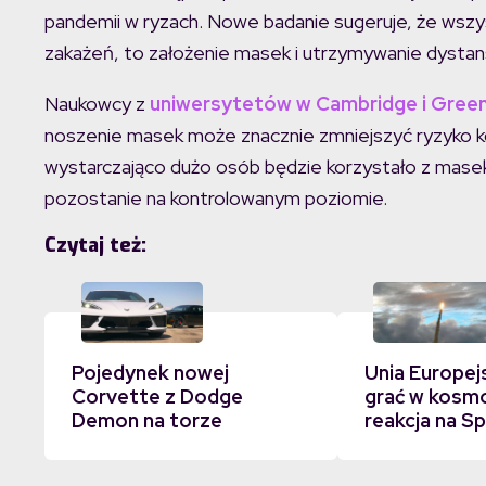
pandemii w ryzach. Nowe badanie sugeruje, że wszyst
zakażeń, to założenie masek i utrzymywanie dystan
Naukowcy z
uniwersytetów w Cambridge i Gree
noszenie masek może znacznie zmniejszyć ryzyko kol
wystarczająco dużo osób będzie korzystało z mase
pozostanie na kontrolowanym poziomie.
Czytaj też:
Pojedynek nowej
Unia Europej
Corvette z Dodge
grać w kosmo
Demon na torze
reakcja na Sp