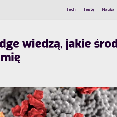
Tech
Testy
Nauka
ge wiedzą, jakie środ
emię