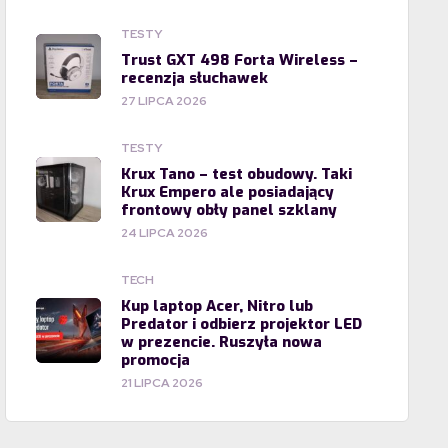
TESTY
Trust GXT 498 Forta Wireless –
recenzja słuchawek
27 LIPCA 2026
TESTY
Krux Tano – test obudowy. Taki
Krux Empero ale posiadający
frontowy obły panel szklany
24 LIPCA 2026
TECH
Kup laptop Acer, Nitro lub
Predator i odbierz projektor LED
w prezencie. Ruszyła nowa
promocja
21 LIPCA 2026