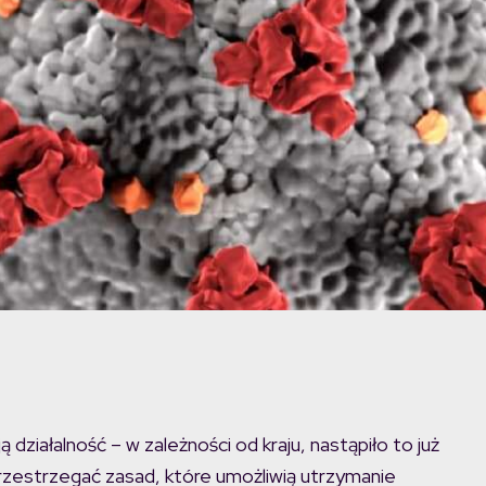
ziałalność – w zależności od kraju, nastąpiło to już
rzestrzegać zasad, które umożliwią utrzymanie