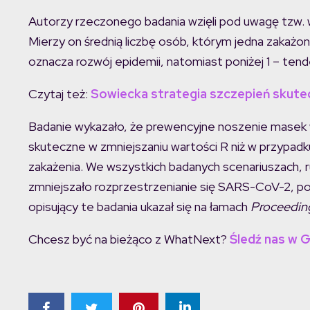
Autorzy rzeczonego badania wzięli pod uwagę tzw. w
Mierzy on średnią liczbę osób, którym jedna zakaż
oznacza rozwój epidemii, natomiast poniżej 1 – ten
Czytaj też:
Sowiecka strategia szczepień skute
Badanie wykazało, że prewencyjne noszenie masek w
skuteczne w zmniejszaniu wartości R niż w przypadku
zakażenia. We wszystkich badanych scenariuszach,
zmniejszało rozprzestrzenianie się SARS-CoV-2, po
opisujący te badania ukazał się na łamach
Proceeding
Chcesz być na bieżąco z WhatNext?
Śledź nas w 