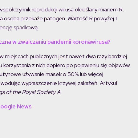
spółczynnik reprodukcji wirusa określany mianem R.
ona osoba przekaże patogen. Wartość R powyżej 1
dencję spadkową.
czna w zwalczaniu pandemii koronawirusa?
 miejscach publicznych jest nawet dwa razy bardziej
 korzystania z nich dopiero po pojawieniu się objawów
 rutynowe używanie masek o 50% lub więcej
wodując wypłaszczenie krzywej zakażeń. Artykuł
s of the Royal Society A
.
Google News