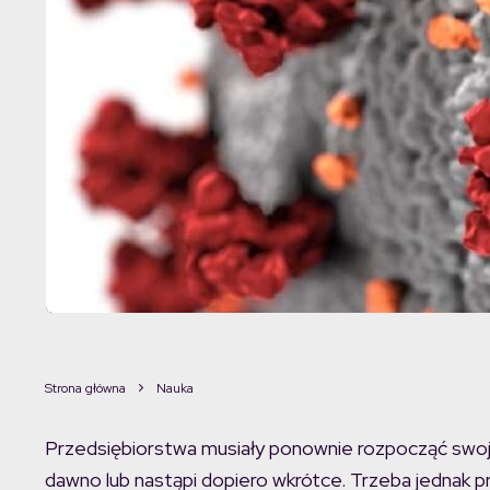
Strona główna
Nauka
Przedsiębiorstwa musiały ponownie rozpocząć swoją d
dawno lub nastąpi dopiero wkrótce. Trzeba jednak p