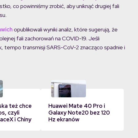
ko, co powinniśmy zrobić, aby uniknąć drugiej fali
su.
nwich
opublikowali wyniki analiz, które sugerują, że
ejnej fali zachorowań na COVID-19. Jeśli
k, tempo transmisji SARS-CoV-2 znacząco spadnie i
ska też chce
Huawei Mate 40 Pro i
s, czyli
Galaxy Note20 bez 120
aceX i Chiny
Hz ekranów