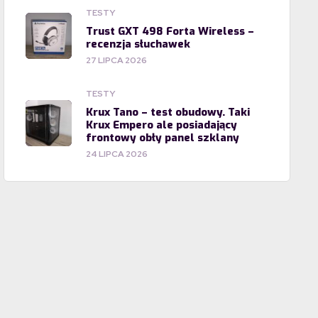
TESTY
Trust GXT 498 Forta Wireless –
recenzja słuchawek
27 LIPCA 2026
TESTY
Krux Tano – test obudowy. Taki
Krux Empero ale posiadający
frontowy obły panel szklany
24 LIPCA 2026