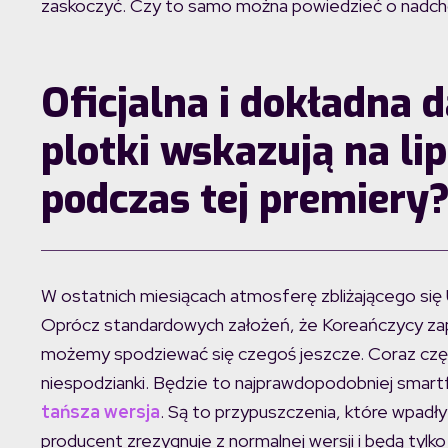
zaskoczyć. Czy to samo można powiedzieć o nadc
Oficjalna i dokładna d
plotki wskazują na li
podczas tej premiery
W ostatnich miesiącach atmosferę zbliżającego się 
Oprócz standardowych założeń, że Koreańczycy zapr
możemy spodziewać się czegoś jeszcze. Coraz czę
niespodzianki. Będzie to najprawdopodobniej smartf
tańsza wersja
. Są to przypuszczenia, które wpadły
producent zrezygnuje z normalnej wersji i będą tylko 