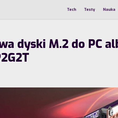
Tech
Testy
Nauka
dwa dyski M.2 do PC a
P2G2T