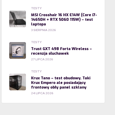
TESTY
MSI Crosshair 16 HX E14W (Core i7-
14650H + RTX 5060 115W) – test
laptopa
3 SIERPNIA 2026
TESTY
Trust GXT 498 Forta Wireless –
recenzja słuchawek
27 LIPCA 2026
TESTY
Krux Tano – test obudowy. Taki
Krux Empero ale posiadający
frontowy obły panel szklany
24 LIPCA 2026