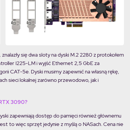
nalazły się dwa sloty na dyski M.2 2280 z protokołem
roller I225-LM i wyjść Ethernet 2,5 GbE za
rii CAT-5e. Dyski musimy zapewnić na własną rękę,
ch sieci lokalnej zarówno przewodowo, jak i
a RTX 3090?
yski zapewniają dostęp do pamięci również głównemu
est to więc sprzęt jedynie z myślą o NASach. Cena nie