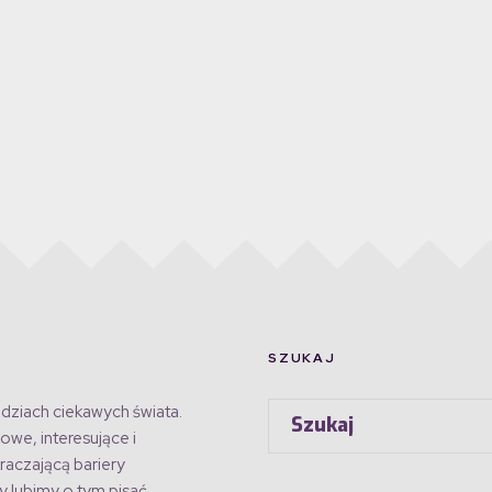
SZUKAJ
dziach ciekawych świata.
owe, interesujące i
raczającą bariery
 lubimy o tym pisać.