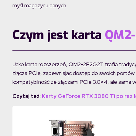
myśl magazynu danych.
Czym jest karta
QM2-
Jako karta rozszerzeń, QM2-2P2G2T trafia tradycyj
złącza PCIe, zapewniając dostęp do swoich portów
kompatybilność ze złączami PCIe 3.0×4, ale sama w
Czytaj też:
Karty GeForce RTX 3080 Ti po raz ko