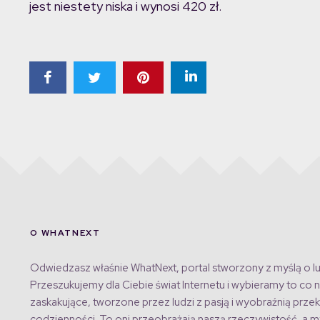
jest niestety niska i wynosi 420 zł.
O WHATNEXT
Odwiedzasz właśnie WhatNext, portal stworzony z myślą o lu
Przeszukujemy dla Ciebie świat Internetu i wybieramy to co n
zaskakujące, tworzone przez ludzi z pasją i wyobraźnią przek
codzienności. To oni przeobrażają naszą rzeczywistość, a my