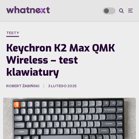
TESTY
Keychron K2 Max QMK
Wireless – test
klawiatury
ROBERT ŻABIŃSKI
3 LUTEGO 2025
·