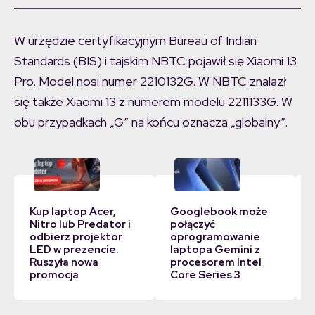
W urzędzie certyfikacyjnym Bureau of Indian
Standards (BIS) i tajskim NBTC pojawił się Xiaomi 13
Pro. Model nosi numer 2210132G. W NBTC znalazł
się także Xiaomi 13 z numerem modelu 2211133G. W
obu przypadkach „G” na końcu oznacza „globalny”.
Kup laptop Acer,
Googlebook może
Nitro lub Predator i
połączyć
odbierz projektor
oprogramowanie
LED w prezencie.
laptopa Gemini z
Ruszyła nowa
procesorem Intel
promocja
Core Series 3