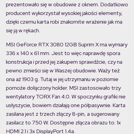
prezentowało się w obudowie z oknem. Dodatkowo
producent wykorzystał wysokiej jakości elementy,
dzięki czemu karta robi znakomite wrażenie jak ma
się ją w rękach.
MSI GeForce RTX 3080 12GB Suprim X ma wymiary
336 x 140 x 61 mm. Jest to więc naprawdę spora
konstrukcja i przed jej zakupem sprawdźcie, czy na
pewno zmieści się w Waszej obudowie. Waży też
ona aż 1903 g. Tutaj w jej utrzymaniu w poziomie
pomoże dołączony holder. MSI zastosowało trzy
wentylatory TORX Fan 4.0. W spoczynku grafiki nie
usłyszycie, bowiem działają one półpasywnie. Karta
zasilana jest z trzech złączy 8-pin, a sugerowany
zasilacz to 750 W. Dostępne złącza obrazu to: 1x
HDMI 2.1 i 3x DisplayPort 1.4a.