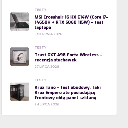
TESTY
MSI Crosshair 16 HX E14W (Core i7-
14650H + RTX 5060 115W) – test
laptopa
3 SIERPNIA 2026
TESTY
Trust GXT 498 Forta Wireless –
recenzja słuchawek
27 LIPCA 2026
TESTY
Krux Tano – test obudowy. Taki
Krux Empero ale posiadający
frontowy obły panel szklany
24 LIPCA 2026