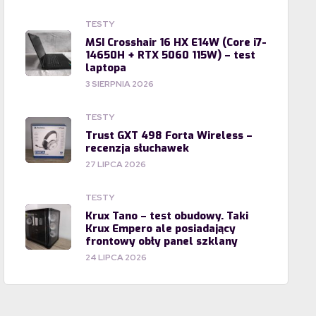
TESTY
MSI Crosshair 16 HX E14W (Core i7-
14650H + RTX 5060 115W) – test
laptopa
3 SIERPNIA 2026
TESTY
Trust GXT 498 Forta Wireless –
recenzja słuchawek
27 LIPCA 2026
TESTY
Krux Tano – test obudowy. Taki
Krux Empero ale posiadający
frontowy obły panel szklany
24 LIPCA 2026