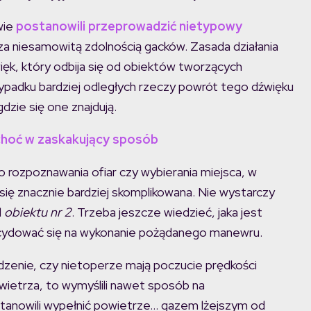
wie
postanowili przeprowadzić nietypowy
za niesamowitą zdolnością gacków. Zasada działania
ięk, który odbija się od obiektów tworzących
ypadku bardziej odległych rzeczy powrót tego dźwięku
dzie się one znajdują.
 choć w zaskakujący sposób
 rozpoznawania ofiar czy wybierania miejsca, w
się znacznie bardziej skomplikowana. Nie wystarczy
d
obiektu nr 2
. Trzeba jeszcze wiedzieć, jaka jest
cydować się na wykonanie pożądanego manewru.
awdzenie, czy nietoperze mają poczucie prędkości
wietrza, to wymyślili nawet sposób na
tanowili wypełnić powietrze… gazem lżejszym od