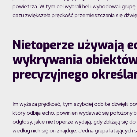
powietrza. W tym cel wybrali hel i wyhodowali gru
gazu zwiększała prędkość przemieszczania się dźwię
Nietoperze używają ec
wykrywania obiektów,
precyzyjnego określan
Im wyższa prędkość, tym szybciej odbite dźwięki powr
który odbija echo, powinien wydawać się położony bl
odgłosy, jakie nietoperze wydają, gdy zbliżają się do 
według nich się on znajduje. Jedna grupa latającyc