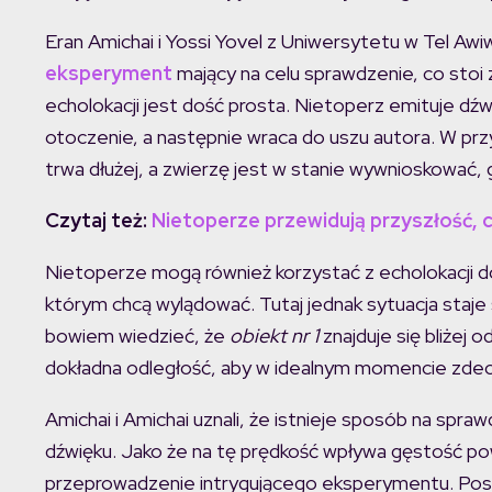
Eran Amichai i Yossi Yovel z Uniwersytetu w Tel Awi
eksperyment
mający na celu sprawdzenie, co stoi 
echolokacji jest dość prosta. Nietoperz emituje dźw
otoczenie, a następnie wraca do uszu autora. W prz
trwa dłużej, a zwierzę jest w stanie wywnioskować, g
Czytaj też:
Nietoperze przewidują przyszłość,
Nietoperze mogą również korzystać z echolokacji do
którym chcą wylądować. Tutaj jednak sytuacja staje 
bowiem wiedzieć, że
obiekt nr 1
znajduje się bliżej o
dokładna odległość, aby w idealnym momencie zde
Amichai i Amichai uznali, że istnieje sposób na spr
dźwięku. Jako że na tę prędkość wpływa gęstość po
przeprowadzenie intrygującego eksperymentu. Pos