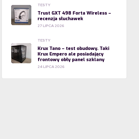
TESTY
Trust GXT 498 Forta Wireless –
recenzja słuchawek
27 LIPCA 2026
TESTY
Krux Tano – test obudowy. Taki
Krux Empero ale posiadający
frontowy obły panel szklany
24 LIPCA 2026