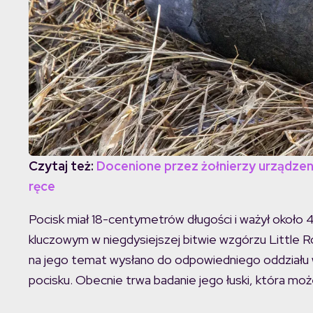
Czytaj też:
Docenione przez żołnierzy urządzen
ręce
Pocisk miał 18-centymetrów długości i ważył około 4
kluczowym w niegdysiejszej bitwie wzgórzu Little 
na jego temat wysłano do odpowiedniego oddziału woj
pocisku. Obecnie trwa badanie jego łuski, która może 