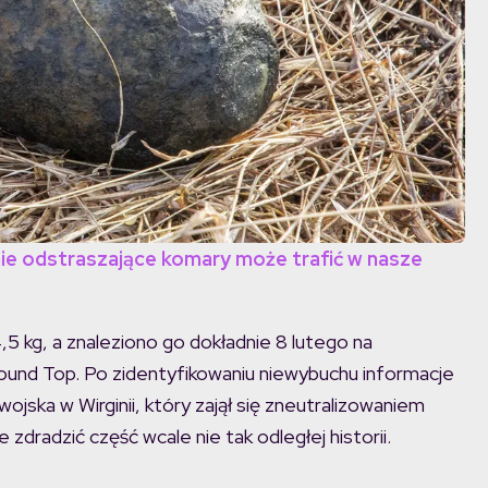
ie odstraszające komary może trafić w nasze
,5 kg, a znaleziono go dokładnie 8 lutego na
Round Top. Po zidentyfikowaniu niewybuchu informacje
ska w Wirginii, który zajął się zneutralizowaniem
zdradzić część wcale nie tak odległej historii.