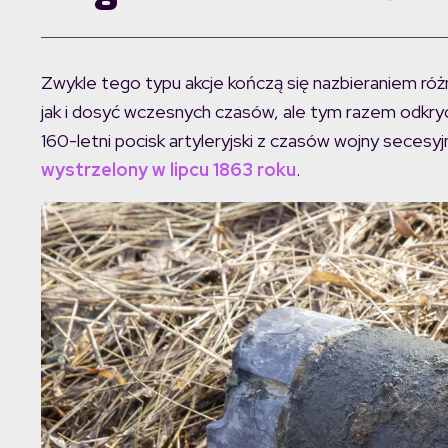
Zwykle tego typu akcje kończą się nazbieraniem róż
jak i dosyć wczesnych czasów, ale tym razem odkryc
160-letni pocisk artyleryjski z czasów wojny secesy
wystrzelony w lipcu 1863 roku
.