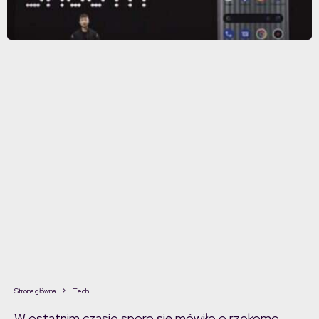
Strona główna
Tech
W ostatnim czasie sporo się mówiło o rzekomo