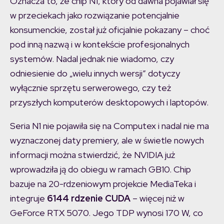
Oznacza to, że chip N1, który od dawna pojawiał się
w przeciekach jako rozwiązanie potencjalnie
konsumenckie, został już oficjalnie pokazany – choć
pod inną nazwą i w kontekście profesjonalnych
systemów. Nadal jednak nie wiadomo, czy
odniesienie do „wielu innych wersji” dotyczy
wyłącznie sprzętu serwerowego, czy też
przyszłych komputerów desktopowych i laptopów.
Seria N1 nie pojawiła się na Computex i nadal nie ma
wyznaczonej daty premiery, ale w świetle nowych
informacji można stwierdzić, że NVIDIA już
wprowadziła ją do obiegu w ramach GB10. Chip
bazuje na 20-rdzeniowym projekcie MediaTeka i
integruje
6144 rdzenie CUDA
– więcej niż w
GeForce RTX 5070. Jego TDP wynosi 170 W, co