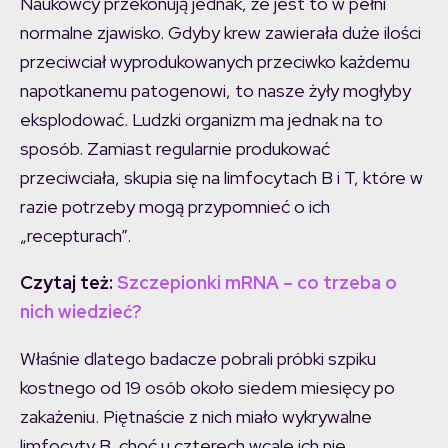
Naukowcy przekonują jednak, że jest to w pełni
normalne zjawisko. Gdyby krew zawierała duże ilości
przeciwciał wyprodukowanych przeciwko każdemu
napotkanemu patogenowi, to nasze żyły mogłyby
eksplodować. Ludzki organizm ma jednak na to
sposób. Zamiast regularnie produkować
przeciwciała, skupia się na limfocytach B i T, które w
razie potrzeby mogą przypomnieć o ich
„recepturach”.
Czytaj też:
Szczepionki mRNA – co trzeba o
nich wiedzieć?
Właśnie dlatego badacze pobrali próbki szpiku
kostnego od 19 osób około siedem miesięcy po
zakażeniu. Piętnaście z nich miało wykrywalne
limfocyty B, choć u czterech wcale ich nie