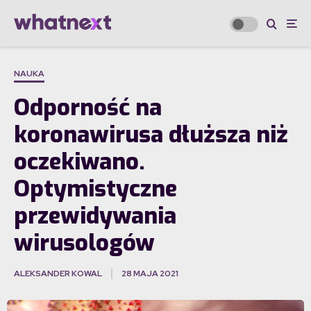
NAUKA
Odporność na
koronawirusa dłuższa niż
oczekiwano.
Optymistyczne
przewidywania
wirusologów
ALEKSANDER KOWAL
28 MAJA 2021
·