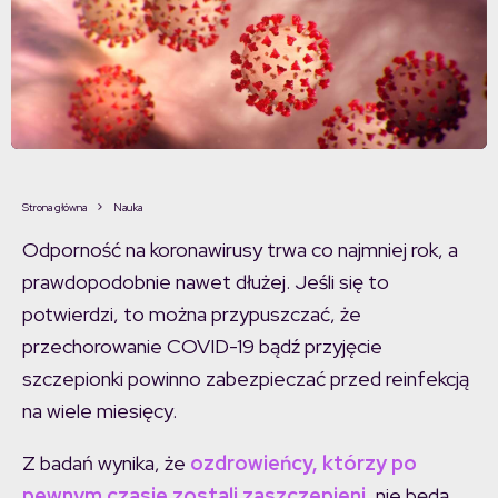
Strona główna
Nauka
Odporność na koronawirusy trwa co najmniej rok, a
prawdopodobnie nawet dłużej. Jeśli się to
potwierdzi, to można przypuszczać, że
przechorowanie COVID-19 bądź przyjęcie
szczepionki powinno zabezpieczać przed reinfekcją
na wiele miesięcy.
Z badań wynika, że
ozdrowieńcy, którzy po
pewnym czasie zostali zaszczepieni,
nie będą