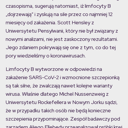
czasopisma, sugerują natomiast, iż limfocyty B
„dojrzewają” i zyskują na sile przez co najmniej 12
miesięcy od zakażenia. Scott Hensley z
Uniwersytetu Pensylwanii, który nie był związany z
nowymi analizami, nie jest zaskoczony rezultatami.
Jego zdaniem pokrywają się one z tym, co do tej
pory wiedzieliśmy o koronawirusach.
Limfocyty B wytworzone w odpowiedzi na
zakażenie SARS-CoV-2 i wzmocnione szczepionką
są tak silne, że zwalczają nawet kolejne warianty
wirusa. Właśnie dlatego Michel Nussenzweig z
Uniwersytetu Rockefellera w Nowym Jorku sądzi,
że w przypadku takich osób nie będą konieczne
szczepienia przypominające. Zespół badawczy pod
zarządem Aliego Ellebedy przeanalizował próbki krwi