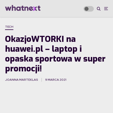
TECH
OkazjoWTORKI na
huawei.pl – laptop i
opaska sportowa w super
promocji!
JOANNA MARTEKLAS
9 MARCA 2021
·