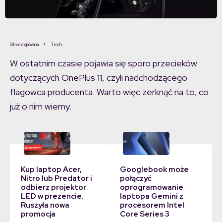
Strona główna
Tech
W ostatnim czasie pojawia się sporo przecieków
dotyczących OnePlus 11, czyli nadchodzącego
flagowca producenta. Warto więc zerknąć na to, co
już o nim wiemy.
Kup laptop Acer,
Googlebook może
Nitro lub Predator i
połączyć
odbierz projektor
oprogramowanie
LED w prezencie.
laptopa Gemini z
Ruszyła nowa
procesorem Intel
promocja
Core Series 3