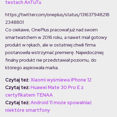
testach AnTuTu
https://twitter.com/oneplus/status/131637948218
2348801
Co ciekawe, OnePlus pracował już nad swoim
smartwatchem w 2016 roku, a nawet miał gotowy
produkt w rękach, ale w ostatniej chwili firma
postanowiła wstrzymać premierę. Najwidoczniej
finalny produkt nie przedstawiał poziomu, do
którego aspirowała marka.
Czytaj też
:
Xiaomi wyśmiewa iPhone 12
Czytaj też:
Huawei Mate 30 Pro E z
certyfikatem TENAA
Czytaj też:
Android 11 może spowalniać
niektóre smartfony