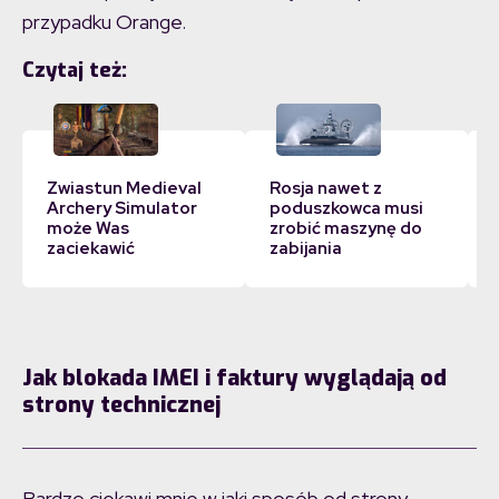
przypadku Orange.
Czytaj też:
Zwiastun Medieval
Rosja nawet z
Archery Simulator
poduszkowca musi
może Was
zrobić maszynę do
zaciekawić
zabijania
Jak blokada IMEI i faktury wyglądają od
strony technicznej
Bardzo ciekawi mnie w jaki sposób od strony