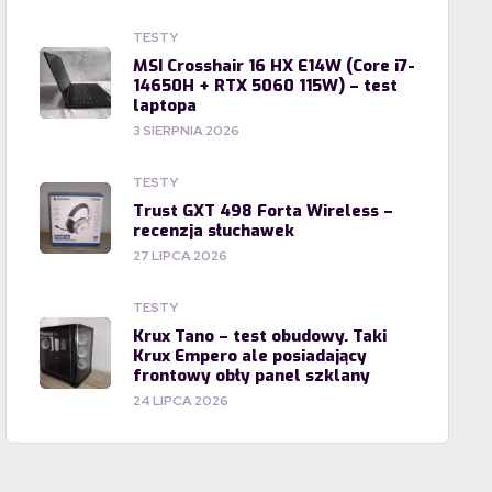
TESTY
MSI Crosshair 16 HX E14W (Core i7-
14650H + RTX 5060 115W) – test
laptopa
3 SIERPNIA 2026
TESTY
Trust GXT 498 Forta Wireless –
recenzja słuchawek
27 LIPCA 2026
TESTY
Krux Tano – test obudowy. Taki
Krux Empero ale posiadający
frontowy obły panel szklany
24 LIPCA 2026