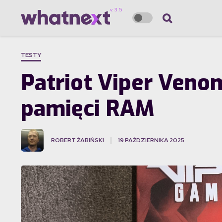
TESTY
Patriot Viper Veno
pamięci RAM
ROBERT ŻABIŃSKI
19 PAŹDZIERNIKA 2025
·