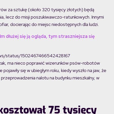
rów za sztukę (około 320 tysięcy złotych) będą
a, lecz do misji poszukiwawczo-ratunkowych. Innymi
iar, docierając do miejsc niedostępnych dla ludzi.
 dłużej się ją ogląda, tym straszniejsza się
nows/status/1502467466542428167
rażak, ma nieco poprawić wizerunków psów-robotów
 pojawiły się w ubiegłym roku, kiedy wyszło na jaw, że
o przeprowadzenia nalotu na budynku mieszkalny, w
kosztował 75 tysięcy