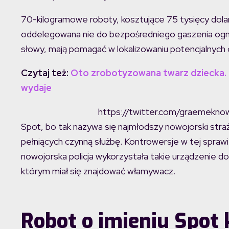
70-kilogramowe roboty, kosztujące 75 tysięcy dola
oddelegowana nie do bezpośredniego gaszenia ogni
słowy, mają pomagać w lokalizowaniu potencjalnych of
Czytaj też:
Oto zrobotyzowana twarz dziecka. Im
wydaje
https://twitter.com/graemek
Spot, bo tak nazywa się najmłodszy nowojorski st
pełniących czynną służbę. Kontrowersje w tej sprawie
nowojorska policja wykorzystała takie urządzenie d
którym miał się znajdować włamywacz.
Robot o imieniu Spot 