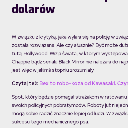
dolarów
W związku z krytyką, jaka wylała się na policję w z
została rozwiązana. Ale czy słusznie? Być może duż
tutaj Hollywood. Wizja świata, w którym występowa
Chappie bądź serialu Black Mirror nie należała do na
jest więc w jakimś stopniu zrozumiały.
Czytaj też:
Bex to robo-koza od Kawasaki. Czym
Spot, który będzie pomagał strażakom w ratowaniu 
swoich policyjnych pobratymców. Roboty już niejedn
mogą sobie radzić znacznie lepiej od ludzi. W zwią
sukcesu tego mechanicznego psa.