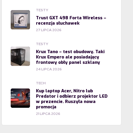
TESTY
Trust GXT 498 Forta Wireless –
recenzja słuchawek
27 LIPCA 2026
TESTY
Krux Tano – test obudowy. Taki
Krux Empero ale posiadający
frontowy obły panel szklany
24 LIPCA 2026
TECH
Kup laptop Acer, Nitro lub
Predator i odbierz projektor LED
w prezencie. Ruszyła nowa
promocja
21 LIPCA 2026