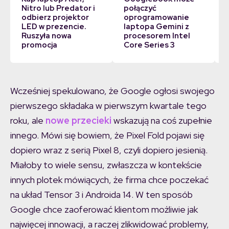
Nitro lub Predator i
połączyć
odbierz projektor
oprogramowanie
LED w prezencie.
laptopa Gemini z
Ruszyła nowa
procesorem Intel
promocja
Core Series 3
Wcześniej spekulowano, że Google ogłosi swojego
pierwszego składaka w pierwszym kwartale tego
roku, ale
nowe przecieki
wskazują na coś zupełnie
innego. Mówi się bowiem, że Pixel Fold pojawi się
dopiero wraz z serią Pixel 8, czyli dopiero jesienią.
Miałoby to wiele sensu, zwłaszcza w kontekście
innych plotek mówiących, że firma chce poczekać
na układ Tensor 3 i Androida 14. W ten sposób
Google chce zaoferować klientom możliwie jak
najwięcej innowacji, a raczej zlikwidować problemy,