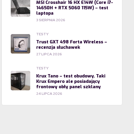
MSI Crosshair 16 HX E14W (Core i7-
14650H + RTX 5060 115W) – test
laptopa
3 SIERPNIA 2026
TESTY
Trust GXT 498 Forta Wireless –
recenzja słuchawek
27 LIPCA 2026
TESTY
Krux Tano – test obudowy. Taki
Krux Empero ale posiadający
frontowy obły panel szklany
24 LIPCA 2026