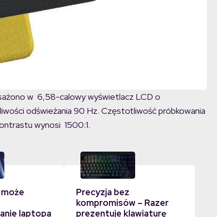
osażono w 6,58-calowy wyświetlacz LCD o
tliwości odświeżania 90 Hz. Częstotliwość próbkowania
ontrastu wynosi 1500:1.
 może
Precyzja bez
kompromisów – Razer
nie laptopa
prezentuje klawiaturę