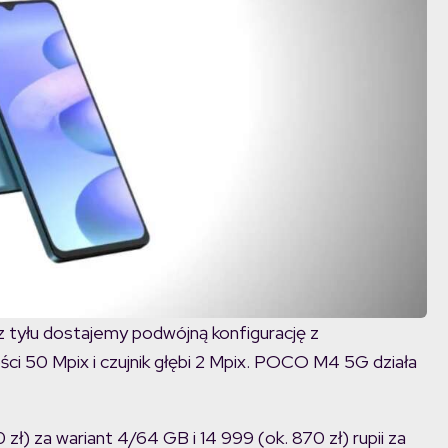
z tyłu dostajemy podwójną konfigurację z
i 50 Mpix i czujnik głębi 2 Mpix. POCO M4 5G działa
 zł) za wariant 4/64 GB i 14 999 (ok. 870 zł) rupii za